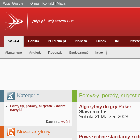
Witaj, Gościu
O nas
|
Kontakt
|
Mapa
Forum
PHPEdia.pl
Planeta
Kubek
IRC
Przete
Wortal
Aktualności
Artykuły
Recenzje
Społeczność
Intro
Kategorie
Pomysły, porady, sugestie
Pomysły, porady, sugestie - dobre
Algorytmy do gry Poker
nawyki.
Sławomir Lis
Sobota 21 Marzec 2009
Kategoria
wyżej
Nowe artykuły
Powszechne standardy kod