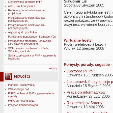
Sławomir Lis
Generowanie grafiki w PHP
Sobota 03 Styczeń 2009
ACL - Jak korzystać?
Refaktoryzacja kodu i wzorce
Celem tego artykułu nie jest
projektowe
używanych standardów kodowan
Programowanie obiektowe dla
raczej pokazać, że w pewnych
początkujacych
przynieść wymierne korzyści
Programowanie obiektowe dla
początkujących
Algorytmy do gry Poker
Porównanie popularnych framework'ów
Wirtualne hosty
Powszechne standardy kodowania -
Czy zawsze pożyteczne?
Piotr (webdicepl) Leżoń
Wtorek 12 Sierpień 2008
XML - morze możliwości - XPath,
XPointer, XInclude
Sesja użytkownika w PHP - zagrożenia
i ochrona
Pomysły, porady, sugestie -
więcej
Dlaczego PHP5?
Czwartek 15 Grudzień 2005
Nowości
Jak sprawdzić czy istnieje 
Planeta: Reaktywacja
Niedziela 15 Styczeń 2006
Wszystkiego naj!
Praca dla informatyków
PHPCon Poland 2012 - głosowanie na
Poniedziałek 27 Luty 2006
agendę
PHPCon Poland 2012
Rekurencja w Smarty
Przerwa konserwacyjna
Czwartek 18 Maj 2006