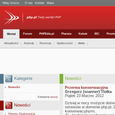
Witaj, Gościu
O nas
|
Kontakt
|
Mapa
Forum
PHPEdia.pl
Planeta
Kubek
IRC
Przete
Wortal
Aktualności
Artykuły
Recenzje
Społeczność
Intro
Kategorie
Nowości
Nowości
Przerwa konserwacyjna
Grzegorz (scanner) Tlołka
Piątek 23 Marzec 2012
Kategoria
wyżej
Dzisiaj w nocy możęcie doś
Nowości
serwisów w domenie php.pl. Z
konserwacyjnymi.
Planeta: Reaktywacja