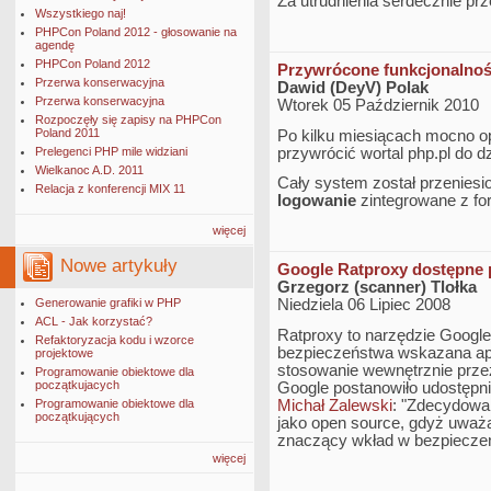
Za utrudnienia serdecznie pr
Wszystkiego naj!
PHPCon Poland 2012 - głosowanie na
agendę
PHPCon Poland 2012
Przywrócone funkcjonalnoś
Przerwa konserwacyjna
Dawid (DeyV) Polak
Przerwa konserwacyjna
Wtorek 05 Październik 2010
Rozpoczęły się zapisy na PHPCon
Poland 2011
Po kilku miesiącach mocno o
Prelegenci PHP mile widziani
przywrócić wortal php.pl do dz
Wielkanoc A.D. 2011
Cały system został przeniesi
Relacja z konferencji MIX 11
logowanie
zintegrowane z fo
więcej
Nowe artykuły
Google Ratproxy dostępne p
Grzegorz (scanner) Tlołka
Generowanie grafiki w PHP
Niedziela 06 Lipiec 2008
ACL - Jak korzystać?
Ratproxy to narzędzie Googl
Refaktoryzacja kodu i wzorce
bezpieczeństwa wskazana apl
projektowe
stosowanie wewnętrznie przez
Programowanie obiektowe dla
początkujacych
Google postanowiło udostępnić
Programowanie obiektowe dla
Michał Zalewski
: "Zdecydowa
początkujących
jako open source, gdyż uważ
znaczący wkład w bezpieczeń
więcej