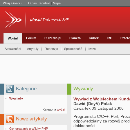
Witaj, Gościu
O nas
|
Kontakt
|
Mapa
Forum
PHPEdia.pl
Planeta
Kubek
IRC
Przete
Wortal
Aktualności
Artykuły
Recenzje
Społeczność
Intro
Kategorie
Wywiady
Wywiady
Wywiad z Wojciechem Kundą
Dawid (DeyV) Polak
Czwartek 09 Listopad 2006
Kategoria
wyżej
Programista C/C++, Perl, Prez
Nowe artykuły
odpowiedzialny za rozwój pro
dokładności.
Generowanie grafiki w PHP