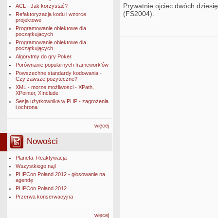
Prywatnie ojciec dwóch dziesięc
ACL - Jak korzystać?
(FS2004).
Refaktoryzacja kodu i wzorce
projektowe
Programowanie obiektowe dla
początkujacych
Programowanie obiektowe dla
początkujących
Algorytmy do gry Poker
Porównanie popularnych framework'ów
Powszechne standardy kodowania -
Czy zawsze pożyteczne?
XML - morze możliwości - XPath,
XPointer, XInclude
Sesja użytkownika w PHP - zagrożenia
i ochrona
więcej
Nowości
Planeta: Reaktywacja
Wszystkiego naj!
PHPCon Poland 2012 - głosowanie na
agendę
PHPCon Poland 2012
Przerwa konserwacyjna
więcej