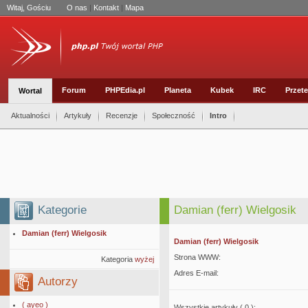
Witaj, Gościu
O nas
|
Kontakt
|
Mapa
Forum
PHPEdia.pl
Planeta
Kubek
IRC
Przete
Wortal
Aktualności
Artykuły
Recenzje
Społeczność
Intro
Kategorie
Damian (ferr) Wielgosik
Damian (ferr) Wielgosik
Damian (ferr) Wielgosik
Strona WWW:
Kategoria
wyżej
Adres E-mail:
Autorzy
( ayeo )
Wszystkie artykuły ( 0 ):