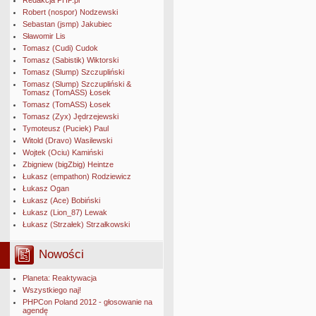
Redakcja PHP.pl
Robert (nospor) Nodzewski
Sebastan (jsmp) Jakubiec
Sławomir Lis
Tomasz (Cudi) Cudok
Tomasz (Sabistik) Wiktorski
Tomasz (Slump) Szczupliński
Tomasz (Slump) Szczupliński &
Tomasz (TomASS) Łosek
Tomasz (TomASS) Łosek
Tomasz (Zyx) Jędrzejewski
Tymoteusz (Puciek) Paul
Witold (Dravo) Wasilewski
Wojtek (Ociu) Kamiński
Zbigniew (bigZbig) Heintze
Łukasz (empathon) Rodziewicz
Łukasz Ogan
Łukasz (Ace) Bobiński
Łukasz (Lion_87) Lewak
Łukasz (Strzałek) Strzałkowski
Nowości
Planeta: Reaktywacja
Wszystkiego naj!
PHPCon Poland 2012 - głosowanie na
agendę