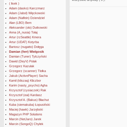
( lisek )
Adam (dasko) Karczmarz
Adam (Jabol) Więckowski
Adam (Nalfein) Dziendziel
Alan (LBO) Bem
Aleksander (olo) Dutkowski
Anna (A_nusia) Tołaj
Artur (rzSeattle) Kmera
Artur (UDAT) Kotyrba
Bartosz (nugatto) Dołęga
Damian (ferr) Wielgosik
Damian (Tuner) Tylczyński
Dawid (DeyV) Polak
Grzegorz Kazulak
Grzegorz (scanner) Tlołka
Jakub (ActivePlayer) Sacha
Kamil (kliszaq) Kliczbor
Karim (nasty_psycho) Agha
Krzysztof (cysiaczek) Rak
Krzysztof (eai) Kardasz
Krzysztof A. (Bakus) Błachut
Kuba (siemakuba) Łopusiński
Maciej (hawk) Jarzębski
Magazyn PHP Solutions
Marcin (NetJaro) Jarek
Marcin (SongoQ) Chyłek