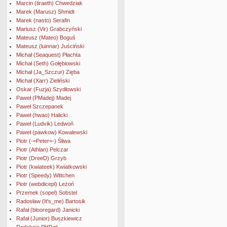
Marcin (tiraeth) Chwedziak
Marek (Marusz) Shmidt
Marek (nasto) Serafin
Mariusz (Vir) Grabczyński
Mateusz (Mateo) Boguś
Mateusz (luinnar) Juściński
Michał (Seaquest) Płachta
Michał (Seth) Gołębiowski
Michał (Ja_Szczur) Zięba
Michał (Xarr) Zieliński
Oskar (Fuzja) Szydłowski
Paweł (PMadej) Madej
Paweł Szczepanek
Paweł (hwao) Halicki
Paweł (Ludvik) Ledwoń
Paweł (pawkow) Kowalewski
Piotr (-=Peter=-) Śliwa
Piotr (Athlan) Pelczar
Piotr (DreeD) Grzyb
Piotr (kwiateek) Kwiatkowski
Piotr (Speedy) Wittchen
Piotr (webdicepl) Leżoń
Przemek (sopel) Sobstel
Radosław (It's_me) Bartosik
Rafał (blooregard) Janicki
Rafał (Junior) Buszkiewicz