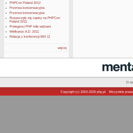
PHPCon Poland 2012
Przerwa konserwacyjna
Przerwa konserwacyjna
Rozpoczęły się zapisy na PHPCon
Poland 2011
Prelegenci PHP mile widziani
Wielkanoc A.D. 2011
Relacja z konferencji MIX 11
więcej
O n
Copyright (c) 2003-2026
php.pl
Wszystkie prawa